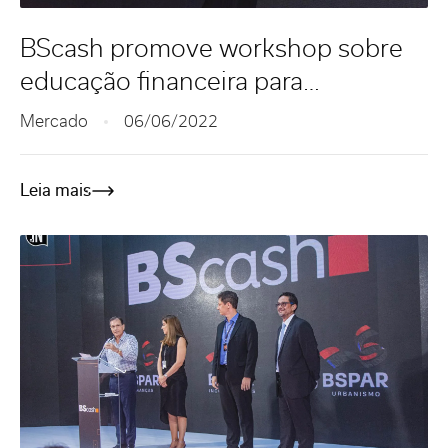
BScash promove workshop sobre
educação financeira para
colaboradores da empresa
Mercado
06/06/2022
Longevidade Saudável
Leia mais