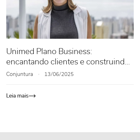
Unimed Plano Business:
encantando clientes e construindo
sonhos no mercado imobiliário
Conjuntura
13/06/2025
Leia mais