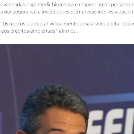
s avançadas para medir biomassa e mapear áreas preservadas
a dar segurança a investidores e empresas interessadas em
 metros e projetar virtualmente uma árvore digital equiva
e aos créditos ambientais”, afirmou.