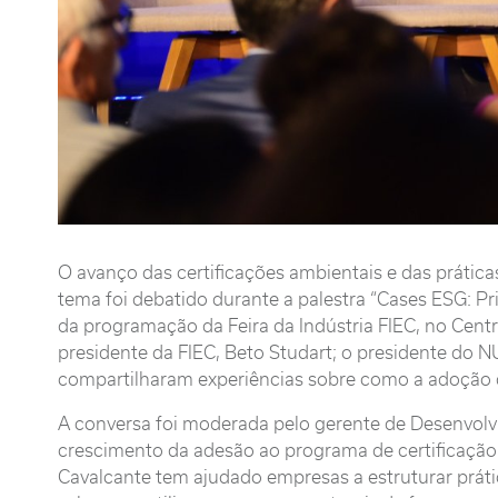
O avanço das certificações ambientais e das prática
tema foi debatido durante a palestra “Cases ESG: Pr
da programação da Feira da Indústria FIEC, no Cent
presidente da FIEC, Beto Studart; o presidente do N
compartilharam experiências sobre como a adoção 
A conversa foi moderada pelo gerente de Desenvolv
crescimento da adesão ao programa de certificação 
Cavalcante tem ajudado empresas a estruturar prát