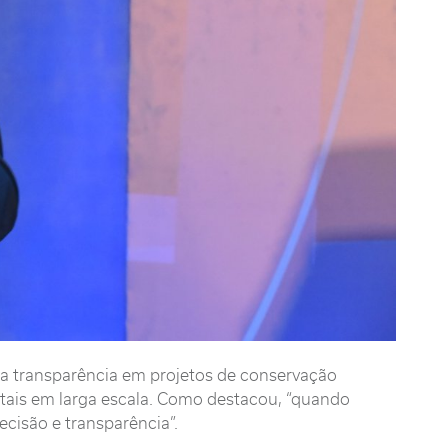
a transparência em projetos de conservação
estais em larga escala. Como destacou, “quando
cisão e transparência”.