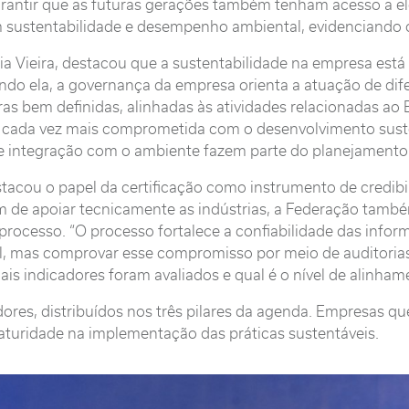
 garantir que as futuras gerações também tenham acesso a 
 sustentabilidade e desempenho ambiental, evidenciando o a
a Vieira, destacou que a sustentabilidade na empresa está 
do ela, a governança da empresa orienta a atuação de dife
as bem definidas, alinhadas às atividades relacionadas ao 
cada vez mais comprometida com o desenvolvimento sustent
e integração com o ambiente fazem parte do planejamento d
destacou o papel da certificação como instrumento de credi
ém de apoiar tecnicamente as indústrias, a Federação tamb
 processo. “O processo fortalece a confiabilidade das inf
l, mas comprovar esse compromisso por meio de auditoria
is indicadores foram avaliados e qual é o nível de alinha
adores, distribuídos nos três pilares da agenda. Empresas 
maturidade na implementação das práticas sustentáveis.