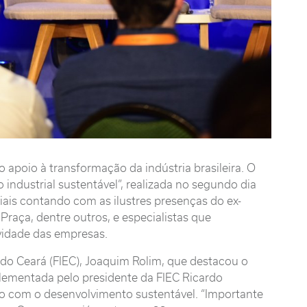
 apoio à transformação da indústria brasileira. O
industrial sustentável”, realizada no segundo dia
iais contando com as ilustres presenças do ex-
raça, dentre outros, e especialistas que
vidade das empresas.
do Ceará (FIEC), Joaquim Rolim, que destacou o
plementada pelo presidente da FIEC Ricardo
o com o desenvolvimento sustentável. “Importante