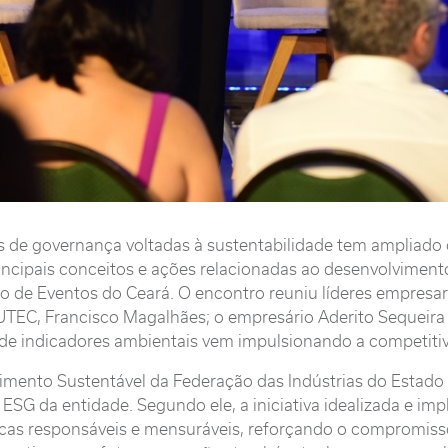
s de governança voltadas à sustentabilidade tem ampliado o
incipais conceitos e ações relacionadas ao desenvolvimento 
ro de Eventos do Ceará. O encontro reuniu líderes empresar
UTEC, Francisco Magalhães; o empresário Aderito Sequeira P
de indicadores ambientais vem impulsionando a competiti
imento Sustentável da Federação das Indústrias do Estado 
ESG da entidade. Segundo ele, a iniciativa idealizada e im
icas responsáveis e mensuráveis, reforçando o compromiss