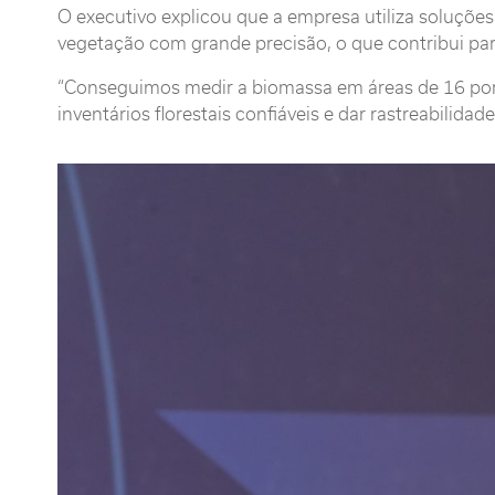
O executivo explicou que a empresa utiliza soluçõe
vegetação com grande precisão, o que contribui par
“Conseguimos medir a biomassa em áreas de 16 por 16
inventários florestais confiáveis e dar rastreabilidad