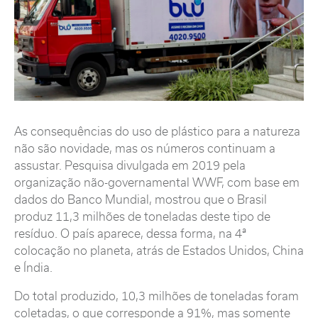
As consequências do uso de plástico para a natureza
não são novidade, mas os números continuam a
assustar. Pesquisa divulgada em 2019 pela
organização não-governamental WWF, com base em
dados do Banco Mundial, mostrou que o Brasil
produz 11,3 milhões de toneladas deste tipo de
resíduo. O país aparece, dessa forma, na 4ª
colocação no planeta, atrás de Estados Unidos, China
e Índia.
Do total produzido, 10,3 milhões de toneladas foram
coletadas, o que corresponde a 91%, mas somente