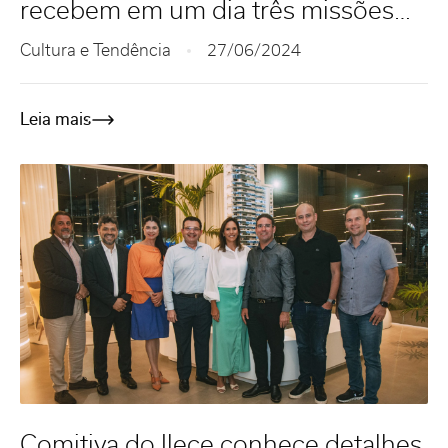
recebem em um dia três missões
de seletos visitantes
Cultura e Tendência
27/06/2024
Leia mais
Comitiva do Ilece conhece detalhes