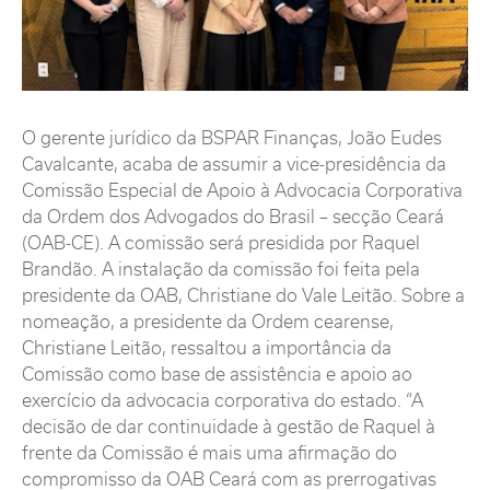
O gerente jurídico da BSPAR Finanças, João Eudes
Cavalcante, acaba de assumir a vice-presidência da
Comissão Especial de Apoio à Advocacia Corporativa
da Ordem dos Advogados do Brasil – secção Ceará
(OAB-CE). A comissão será presidida por Raquel
Brandão. A instalação da comissão foi feita pela
presidente da OAB, Christiane do Vale Leitão. Sobre a
nomeação, a presidente da Ordem cearense,
Christiane Leitão, ressaltou a importância da
Comissão como base de assistência e apoio ao
exercício da advocacia corporativa do estado. “A
decisão de dar continuidade à gestão de Raquel à
frente da Comissão é mais uma afirmação do
compromisso da OAB Ceará com as prerrogativas