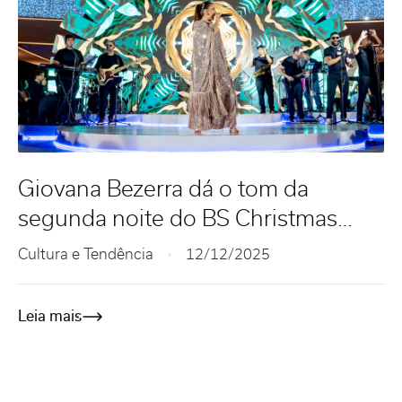
Giovana Bezerra dá o tom da
segunda noite do BS Christmas
com o espetáculo “Vozes do Brasil”
Cultura e Tendência
12/12/2025
Leia mais