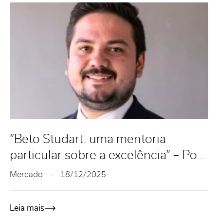
“Beto Studart: uma mentoria
particular sobre a excelência” – Por
Ernando de Sousa
Mercado
18/12/2025
Leia mais