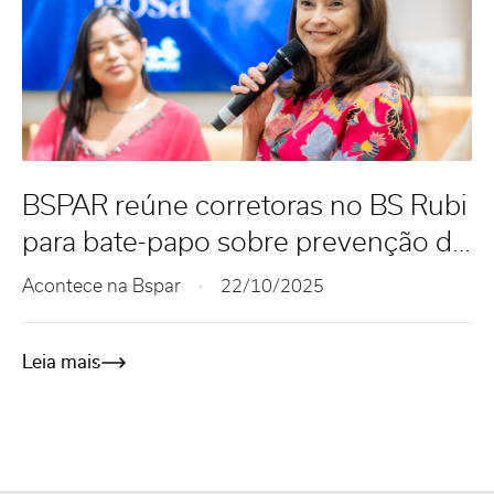
BSPAR reúne corretoras no BS Rubi
para bate-papo sobre prevenção do
câncer de mama
Acontece na Bspar
22/10/2025
Leia mais